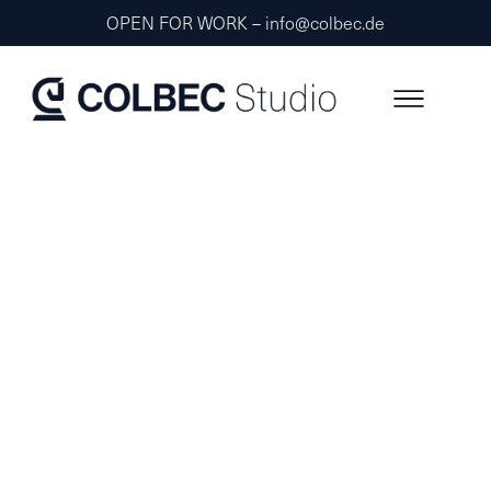
OPEN FOR WORK – info@colbec.de
Kostenlose
Webseitenanalyse für
dein Unternehmen
Nutze jetzt unseren kostenlosen
Webseiten-Check und erfahre, wie gut
deine Unternehmens-Webseite wirklich
performt.