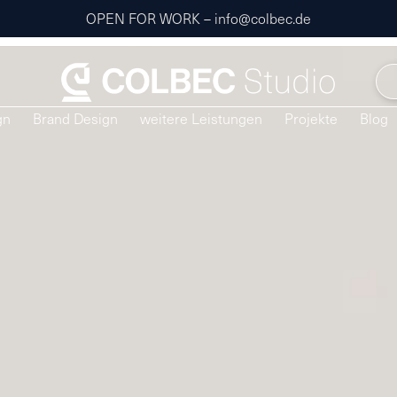
OPEN FOR WORK – info@colbec.de
gn
Brand Design
weitere Leistungen
Projekte
Blog