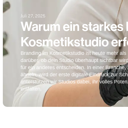
Juli 27, 2025
Warum ein starkes 
Kosmetikstudio erf
Branding im Kosmetikstudio ist heute mehr als
darüber, ob dein Studio überhaupt sichtbar wird
für ein anderes entscheiden. In einer Branche, 
ähneln, wird der erste digitale Eindruck zur Sc
unterstützen wir Studios dabei, ihr volles Pote
entfalten.