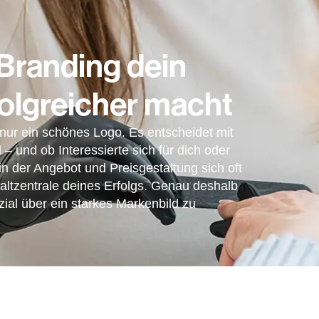
Branding dein
olgreicher macht
 nur ein schönes Logo. Es entscheidet mit
 – und ob Interessierte sich für dich oder
in der Angebot und Preisgestaltung sich oft
haltzentrale deines Erfolgs. Genau deshalb
nzial über ein starkes Markenbild zu